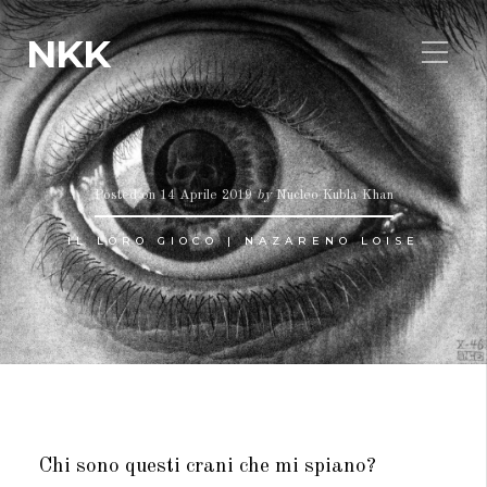
NKK
Posted on
14 Aprile 2019
by
Nucleo Kubla Khan
IL LORO GIOCO | NAZARENO LOISE
Chi sono questi crani che mi spiano?