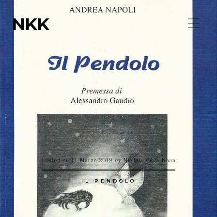
NKK
Posted on
11 Marzo 2019
by
Nucleo Kubla Khan
IL PENDOLO