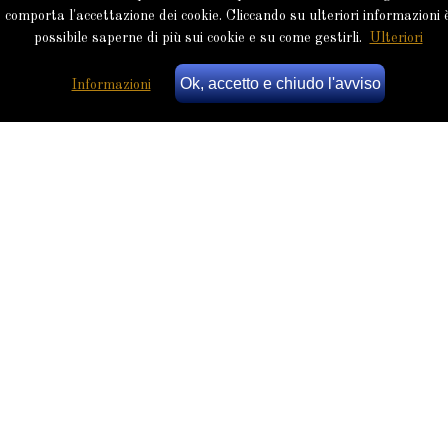
comporta l'accettazione dei cookie. Cliccando su ulteriori informazioni 
possibile saperne di più sui cookie e su come gestirli.
Ulteriori
Ok, accetto e chiudo l'avviso
Informazioni
IL MELTING-POT | ANDREA NAPOLI
Posted on
30 Luglio 2022
by
Nucleo Kubla Khan