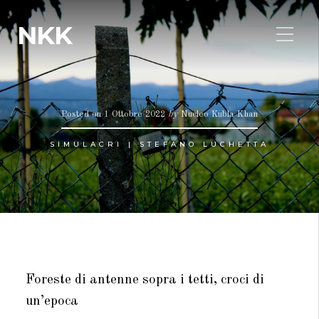
NKK
Posted on
1 Ottobre 2022
by
Nucleo Kubla Khan
SIMULACRI | STEFANO LUCHETTA
Foreste di antenne sopra i tetti, croci di
un’epoca