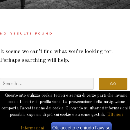
NO RESULTS FOUND
It seems we can’t find what you’re looking for.
Perhaps searching will help.
Questo sito utilizza cookie tecnici e servizi di terze parti che inviano
cookie tecnici e di profilazione. La prosecuzione della navigazione
comporta l'accettazione dei cookie. Cliccando su ulteriori informazioni 
Copyright © 2026 · All Rights Reserved · NKK
possibile saperne di più sui cookie e su come gestirli.
Ulteriori
Ok, accetto e chiudo l'avviso
Informazioni