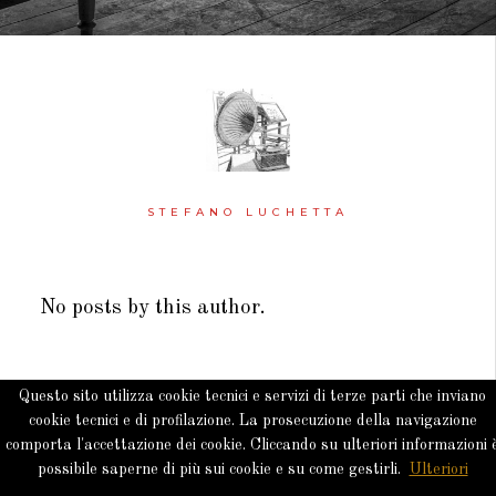
STEFANO LUCHETTA
No posts by this author.
Questo sito utilizza cookie tecnici e servizi di terze parti che inviano
cookie tecnici e di profilazione. La prosecuzione della navigazione
comporta l'accettazione dei cookie. Cliccando su ulteriori informazioni 
Copyright © 2026 · All Rights Reserved · NKK
possibile saperne di più sui cookie e su come gestirli.
Ulteriori