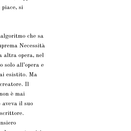
 piace, si
, algoritmo che sa
 suprema Necessità
a altra opera, nel
 solo all’opera e
ai esistito. Ma
creatore. Il
 non è mai
e aveva il suo
scrittore.
ensiero