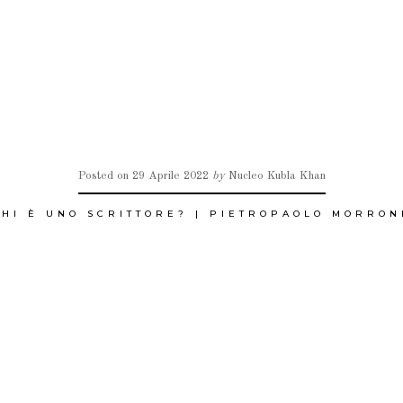
MO
CONTENUTI
FANZINE NKK
LA RETE NKK
EVE
Posted on
29 Aprile 2022
by
Nucleo Kubla Khan
CHI È UNO SCRITTORE? | PIETROPAOLO MORRON