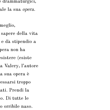
he drammaturgici,
iale la sua
opera
.
 meglio,
 sapere della vita
o e dà stipendio a
opera non ha
sistere (esiste
a Valery, l’autore
la sua opera è
ressarsi troppo
tati. Prendi la
. Di tutte le
 orribile naso.