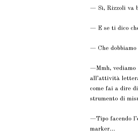
— Sì, Rizzoli va 
— E se ti dico ch
— Che dobbiamo c
—Mmh, vediamo ch
all’attività lett
come fai a dire d
strumento di misu
—Tipo facendo l’e
marker…