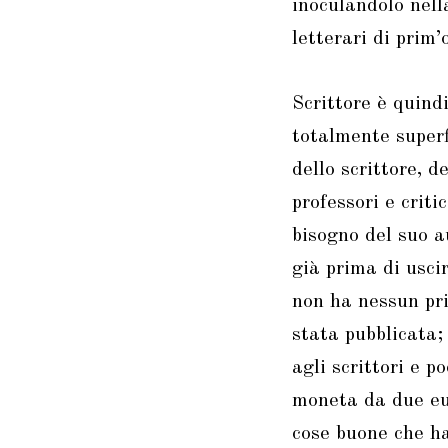
inoculandolo nell
letterari di prim
Scrittore è quindi
totalmente superf
dello scrittore, d
professori e crit
bisogno del suo a
già prima di usci
non ha nessun pri
stata pubblicata; 
agli scrittori e p
moneta da due eur
cose buone che ha