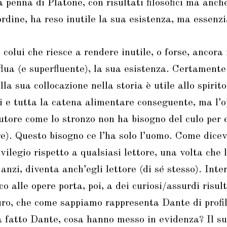
a penna di Platone, con risultati filosofici ma anc
’ordine, ha reso inutile la sua esistenza, ma essenz
 colui che riesce a rendere inutile, o forse, ancora
lua (e superfluente), la sua esistenza. Certamente
ella sua collocazione nella storia è utile allo spirit
ici e tutta la catena alimentare conseguente, ma l’
utore come lo stronzo non ha bisogno del culo per e
re). Questo bisogno ce l’ha solo l’uomo. Come dicev
vilegio rispetto a qualsiasi lettore, una volta che 
anzi, diventa anch’egli lettore (di sé stesso). Inte
oco alle opere porta, poi, a dei curiosi/assurdi risul
o, che come sappiamo rappresenta Dante di profilo
 fatto Dante, cosa hanno messo in evidenza? Il suo