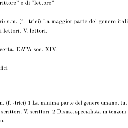
rittore” e di “lettore”
ri› s.m. (f. -trìci) La maggior parte del genere itali
 lettori. V. lettori.
erta. DATA sec. XIV.
fici
.m. (f. -trìci) 1 La minima parte del genere umano, tutt
scrittori. V. scrittori. 2 Disus., specialista in tenzon
o.