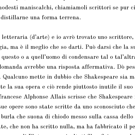
odesti maniscalchi, chiamiamoli scrittori se pur ci
distillarne una forma terrena.
letteraria (d’arte) e io avrò trovato uno scrittore
ogia, ma è il meglio che so darti. Può darsi che la
 questo o a quell’uomo di condensare tal o tal’altr
domanda avrebbe una risposta affermativa. Dò peso
e. Qualcuno mette in dubbio che Shakespeare sia m
e la sua opera e ciò rende piuttosto inutile il suo 
francese Alphonse Allais scrisse che Shakespeare
 sue opere sono state scritte da uno sconosciuto ch
burla che suona di chiodo messo sulla cassa dello 
te, che non ha scritto nulla, ma ha fabbricato il p