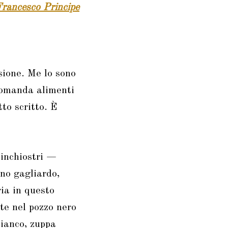
 Francesco Principe
sione. Me lo sono
 domanda alimenti
tto scritto. È
 inchiostri —
ino gagliardo,
ia in questo
te nel pozzo nero
bianco, zuppa