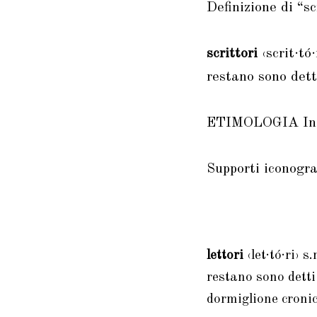
Definizione di “sc
scrittori
‹scrit·tó·
restano sono detti
ETIMOLOGIA Inc
Supporti iconogra
lettori
‹let·tó·ri› s
restano sono detti 
dormiglione cronic