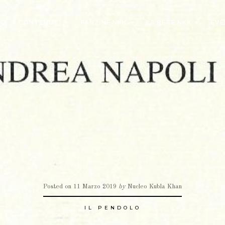
MO
CONTENUTI
FANZINE NKK
LA RETE NKK
EVE
Posted on
11 Marzo 2019
by
Nucleo Kubla Khan
IL PENDOLO