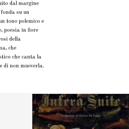
tuito dal margine
si fonda su un
un tono polemico e
, poesia in fiore
osi della
na, che
stico che canta la
ie di non muoverla.