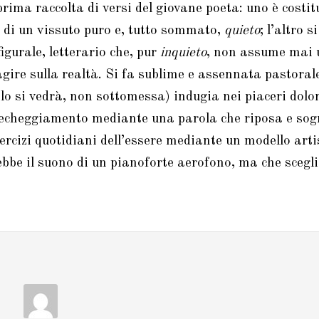
 prima raccolta di versi del giovane poeta: uno è costi
to di un vissuto puro e, tutto sommato,
quieto
; l’altro 
figurale, letterario che, pur
inquieto
, non assume mai 
agire sulla realtà. Si fa sublime e assennata pastorale
lo si vedrà, non sottomessa) indugia nei piaceri dolor
riecheggiamento mediante una parola che riposa e sog
rcizi quotidiani dell’essere mediante un modello arti
ebbe il suono di un pianoforte aerofono, ma che scegl