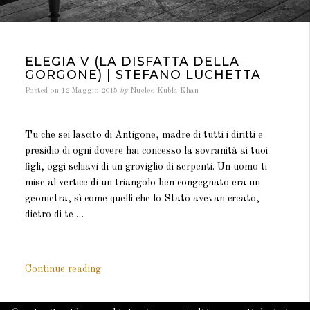
ELEGIA V (LA DISFATTA DELLA
GORGONE) | STEFANO LUCHETTA
Posted on
12 Maggio 2015
by
Nucleo Kubla Khan
Tu che sei lascito di Antigone, madre di tutti i diritti e
presidio di ogni dovere hai concesso la sovranità ai tuoi
figli, oggi schiavi di un groviglio di serpenti. Un uomo ti
mise al vertice di un triangolo ben congegnato era un
geometra, sì come quelli che lo Stato avevan creato,
dietro di te …
“Elegia
Continue reading
V
(La